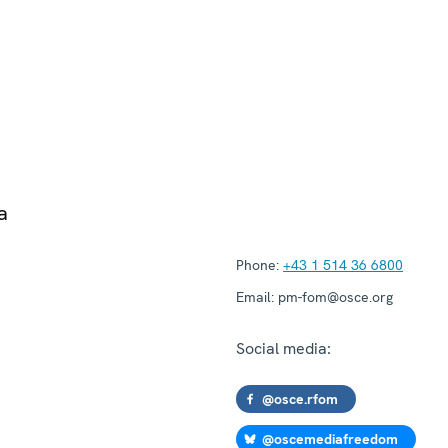
a
Phone:
+43 1 514 36 6800
Email:
pm-fom@osce.org
Social media:
@osce.rfom
@oscemediafreedom