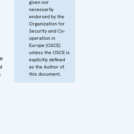
given nor
necessarily
endorsed by the
Organization for
Security and Co-
operation in
о
Europe (OSCE)
unless the OSCE is
я
explicitly defined
м
as the Author of
this document.
и