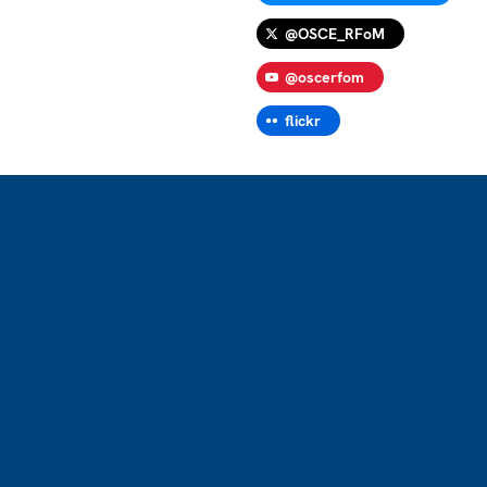
@OSCE_RFoM
@oscerfom
flickr