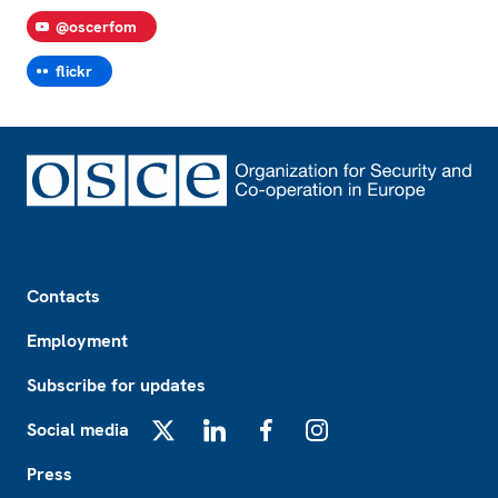
@oscerfom
flickr
Footer
Contacts
Employment
Subscribe for updates
Social media
X
LinkedIn
Facebook
Instagram
Press