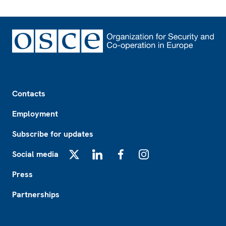
Footer
Contacts
Employment
Subscribe for updates
Social media
X
LinkedIn
Facebook
Instagram
Press
Partnerships