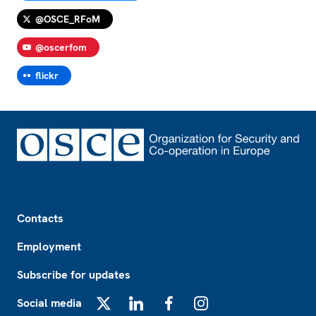
@OSCE_RFoM
@oscerfom
flickr
Footer
Contacts
Employment
Subscribe for updates
Social media
X
LinkedIn
Facebook
Instagram