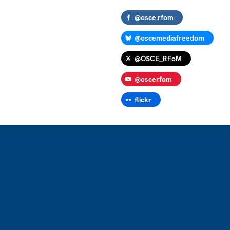
@osce.rfom
@oscemediafreedom
@OSCE_RFoM
@oscerfom
flickr