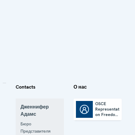
Contacts
О нас
OSCE
Дженнифер
Representative
OSCE Representative on Freedom of the Media
Адамс
on Freedom
of the
Бюро
Media
Представителя