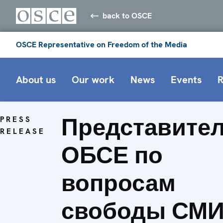
back to OSCE
OSCE Representative on Freedom of the Media
About us
Our work
News
Events
R
Представите
PRESS
RELEASE
ОБСЕ по
вопросам
свободы СМ